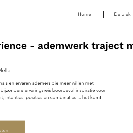
Home
De plek
ence - ademwerk traject m
elle
nals en ervaren ademers die meer willen met
ijzondere ervaringsreis boordevol inspiratie voor
cht, intenties, posities en combinaties ... het komt
loten