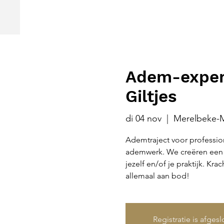
Adem-experi
Giltjes
di 04 nov
  |  
Merelbeke-M
Ademtraject voor professio
ademwerk. We creëren een b
jezelf en/of je praktijk. Kra
allemaal aan bod!
Registratie is afges