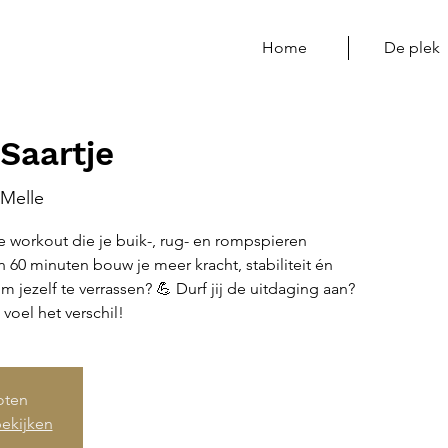
Home
De plek
Saartje
Melle
 workout die je buik-, rug- en rompspieren
In 60 minuten bouw je meer kracht, stabiliteit én
m jezelf te verrassen? 💪 Durf jij de uitdaging aan?
n voel het verschil!
loten
ekijken