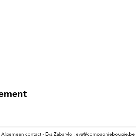
nement
Algemeen contact - Eva Zabarylo :
eva@compagniebougie.be