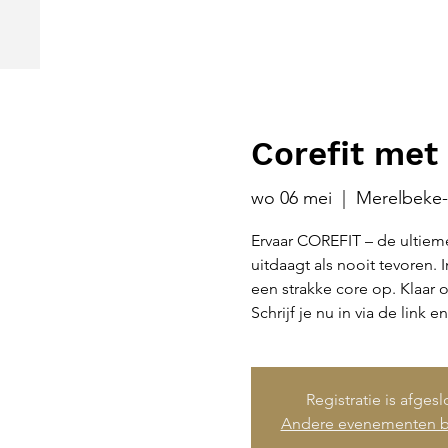
Corefit met 
wo 06 mei
  |  
Merelbeke-
Ervaar COREFIT – de ultieme
uitdaagt als nooit tevoren. 
een strakke core op. Klaar o
Schrijf je nu in via de link e
Registratie is afges
Andere evenementen b