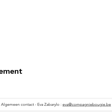
nement
Algemeen contact - Eva Zabarylo :
eva@compagniebougie.be