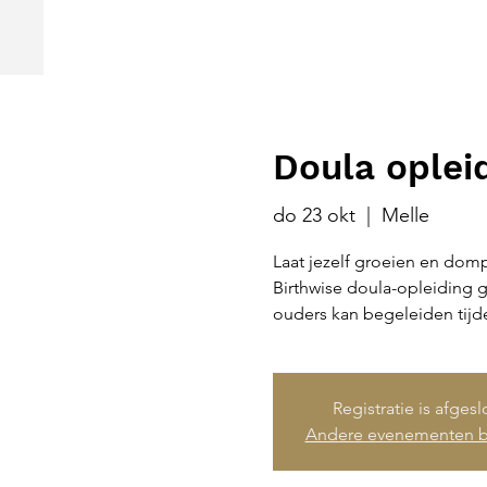
Doula opleid
do 23 okt
  |  
Melle
Laat jezelf groeien en domp
Birthwise doula-opleiding 
ouders kan begeleiden tij
Registratie is afges
Andere evenementen b