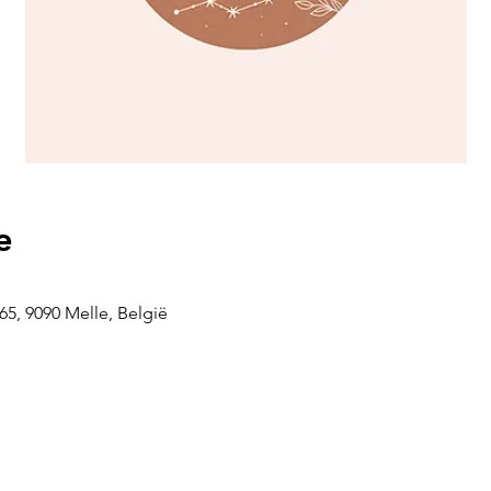
e
5, 9090 Melle, België