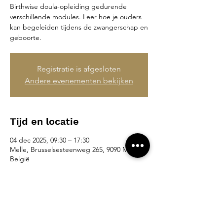
Birthwise doula-opleiding gedurende
verschillende modules. Leer hoe je ouders
kan begeleiden tijdens de zwangerschap en
geboorte.
Registratie is afgesloten
Andere evenementen bekijken
Tijd en locatie
04 dec 2025, 09:30 – 17:30
Melle, Brusselsesteenweg 265, 9090 Melle,
België
Deel dit evenement