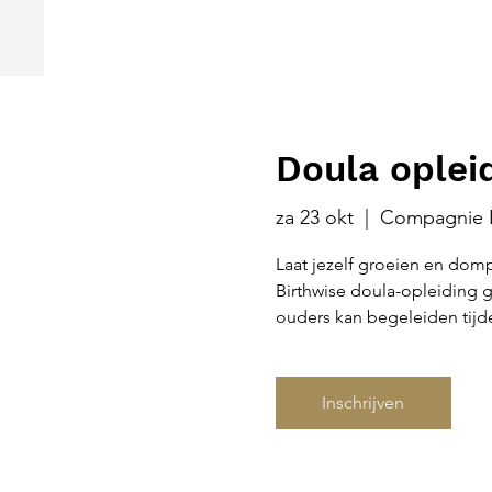
Doula opleid
za 23 okt
  |  
Compagnie 
Laat jezelf groeien en domp
Birthwise doula-opleiding 
ouders kan begeleiden tij
Inschrijven