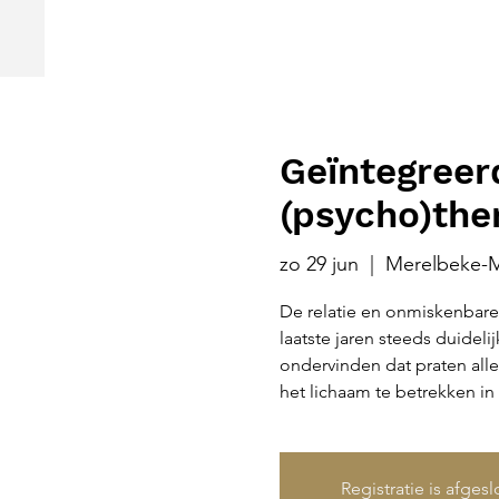
Geïntegreer
(psycho)the
zo 29 jun
  |  
Merelbeke-M
De relatie en onmiskenbare 
laatste jaren steeds duidel
ondervinden dat praten allee
het lichaam te betrekken in 
Registratie is afges