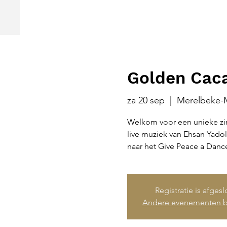
Golden Caca
za 20 sep
  |  
Merelbeke-
Welkom voor een unieke zi
live muziek van Ehsan Yadol
naar het Give Peace a Danc
Registratie is afges
Andere evenementen b