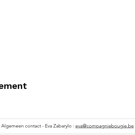
nement
Algemeen contact - Eva Zabarylo :
eva@compagniebougie.be