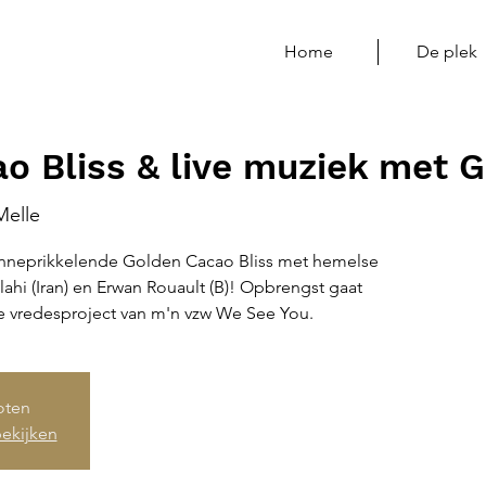
Home
De plek
o Bliss & live muziek met G
Melle
nneprikkelende Golden Cacao Bliss met hemelse
lahi (Iran) en Erwan Rouault (B)! Opbrengst gaat
e vredesproject van m'n vzw We See You.
loten
ekijken