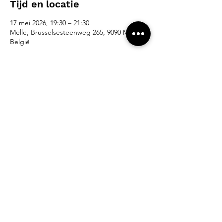
Tijd en locatie
17 mei 2026, 19:30 – 21:30
Melle, Brusselsesteenweg 265, 9090 Melle,
België
Over het evenement
Deel dit evenement
Algemeen contact - Eva Zabarylo :