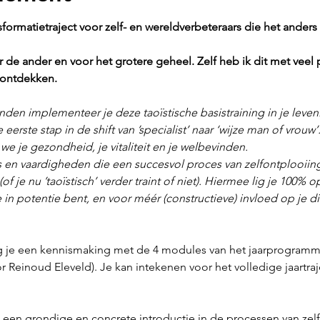
sformatietraject voor zelf- en wereldverbeteraars die het anders -
 de ander en voor het grotere geheel. Zelf heb ik dit met veel 
ontdekken. 
den implementeer je deze taoïstische basistraining in je leven. P
e eerste stap in de shift van ’specialist’ naar ‘wijze man of vrou
we je gezondheid, je vitaliteit en je welbevinden.
s en vaardigheden die een succesvol proces van zelfontplooiing
f je nu ’taoïstisch’ verder traint of niet). Hiermee lig je 100% o
 in potentie bent, en voor méér (constructieve) invloed op je 
ijg je een kennismaking met de 4 modules van het jaarprogramm
einoud Eleveld). Je kan intekenen voor het volledige jaartraje
- een grondige en concrete introductie in de processen van zel