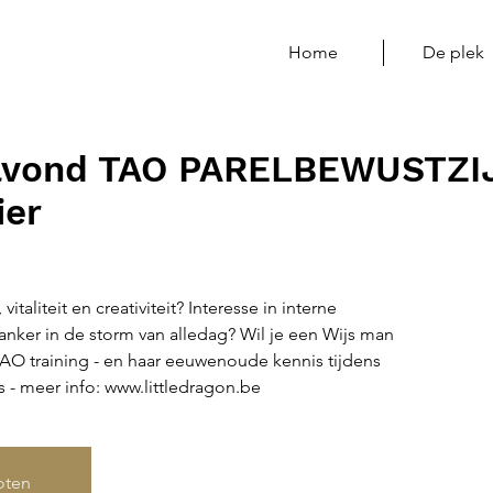
Home
De plek
eavond TAO PARELBEWUSTZI
ier
taliteit en creativiteit? Interesse in interne
anker in de storm van alledag? Wil je een Wijs man
O training - en haar eeuwenoude kennis tijdens
is - meer info: www.littledragon.be
loten