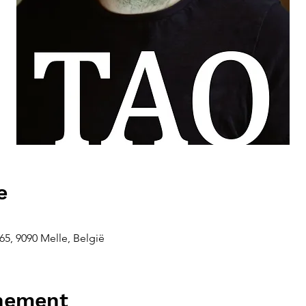
e
5, 9090 Melle, België
enement