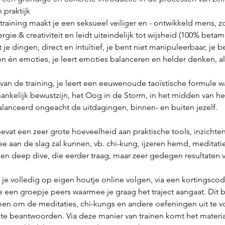
 praktijk
 training maakt je een seksueel veiliger en - ontwikkeld mens, z
gie & creativiteit en leidt uiteindelijk tot wijsheid (100% betame
 je dingen, direct en intuïtief, je bent niet manipuleerbaar, je
n én emoties, je leert emoties balanceren en helder denken, al
 van de training, je leert een eeuwenoude taoïstische formule w
hankelijk bewustzijn, het Oog in de Storm, in het midden van he
balanceerd ongeacht de uitdagingen, binnen- en buiten jezelf.
at een zeer grote hoeveelheid aan praktische tools, inzichten,
e aan de slag zal kunnen, vb. chi-kung, ijzeren hemd, meditatie
een deep dive, die eerder traag, maar zeer gedegen resultaten v
e volledig op eigen houtje online volgen, via een kortingscod
e een groepje peers waarmee je graag het traject aangaat. Dit
en om de meditaties, chi-kungs en andere oefeningen uit te voe
 te beantwoorden. Via deze manier van trainen komt het materiaa