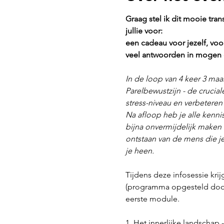
Graag stel ik dit mooie tran
jullie voor: 
een cadeau voor jezelf, voor
veel antwoorden in mogen 
In de loop van 4 keer 3 maan
Parelbewustzijn - de crucial
stress-niveau en verbeteren 
Na afloop heb je alle kenni
bijna onvermijdelijk maken (o
ontstaan van de mens die je
je heen.
Tijdens deze infosessie kr
(programma opgesteld door R
eerste module.
1. 
Het innerlijke landschap
 