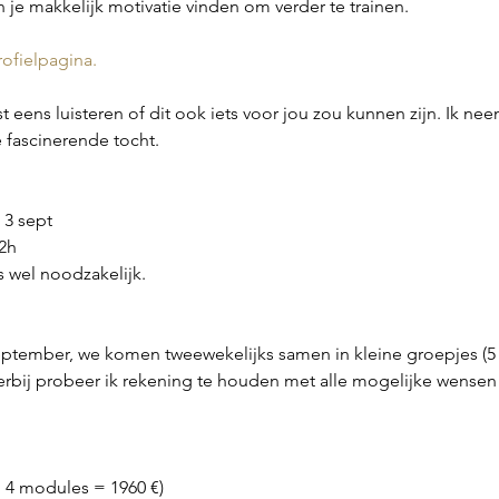
an je makkelijk motivatie vinden om verder te trainen.
rofielpagina.
 eens luisteren of dit ook iets voor jou zou kunnen zijn. Ik nee
fascinerende tocht.
3 sept
2h
is wel noodzakelijk.
september, we komen tweewekelijks samen in kleine groepjes (5 a
rbij probeer ik rekening te houden met alle mogelijke wense
= 4 modules = 1960 €)