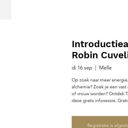
Introducti
Robin Cuvel
di 16 sep
  |  
Melle
Op zoek naar meer energie, vi
alchemie? Zoek je een vast 
of vrouw worden? Ontdek TA
deze gratis infosessie. Grat
Registratie is afges