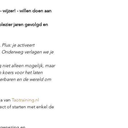
 wijzer! - willen doen aan 
plezier jaren gevolgd en 
lus: je activeert 
w’. Onderweg verlagen we je 
 niet alleen mogelijk, maar 
p koers voor het laten 
dierbaren en de wereld om 
a van 
Taotraining.nl
ct of starten met enkel de 
fgenezing en 