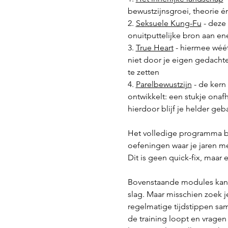
bewustzijnsgroei, theorie én
2. 
Seksuele Kung-Fu
 - deze
onuitputtelijke bron aan ener
3. 
True Heart
 - hiermee wéét
niet door je eigen gedachte
te zetten
4. 
Parelbewustzijn
 - de kern
ontwikkelt: een stukje onaf
hierdoor blijf je helder ge
Het volledige programma bev
oefeningen waar je jaren me
Dit is geen quick-fix, maar 
Bovenstaande modules kan j
slag. Maar misschien zoek j
regelmatige tijdstippen sam
de training loopt en vragen