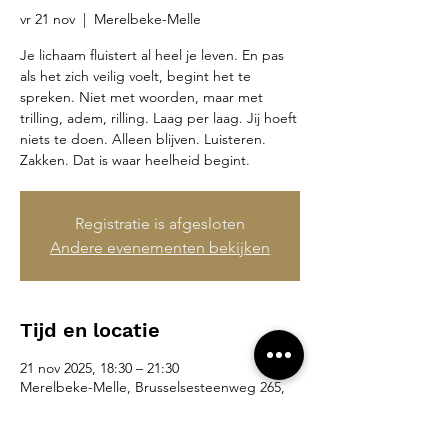
vr 21 nov
  |  
Merelbeke-Melle
Je lichaam fluistert al heel je leven. En pas
als het zich veilig voelt, begint het te
spreken. Niet met woorden, maar met
trilling, adem, rilling. Laag per laag. Jij hoeft
niets te doen. Alleen blijven. Luisteren.
Zakken. Dat is waar heelheid begint.
Registratie is afgesloten
Andere evenementen bekijken
Tijd en locatie
21 nov 2025, 18:30 – 21:30
Merelbeke-Melle, Brusselsesteenweg 265,
9090 Merelbeke-Melle, België