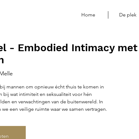
Home
De plek
el - Embodied Intimacy me
h
Melle
n bij mannen om opnieuw écht thuis te komen in
 bij wat intimiteit en seksualiteit voor hén
lden en verwachtingen van de buitenwereld. In
 we een veilige ruimte waar we samen vertragen.
loten