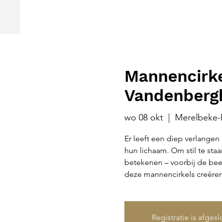
Mannencirk
Vandenberg
wo 08 okt
  |  
Merelbeke-
Er leeft een diep verlange
hun lichaam. Om stil te staan
betekenen – voorbij de bee
deze mannencirkels creëren
Registratie is afges