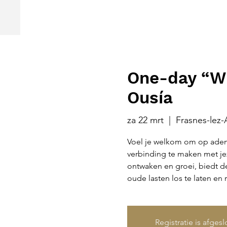
One-day “W
Ousía
za 22 mrt
  |  
Frasnes-lez-
Voel je welkom om op adem
verbinding te maken met jez
ontwaken en groei, biedt 
oude lasten los te laten en 
Registratie is afges