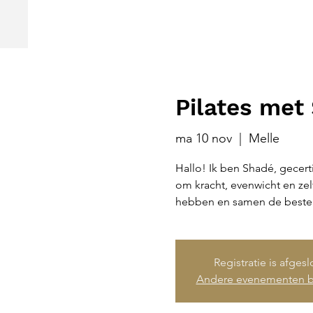
Pilates met
ma 10 nov
  |  
Melle
Hallo! Ik ben Shadé, gecert
om kracht, evenwicht en ze
hebben en samen de beste 
Registratie is afges
Andere evenementen b