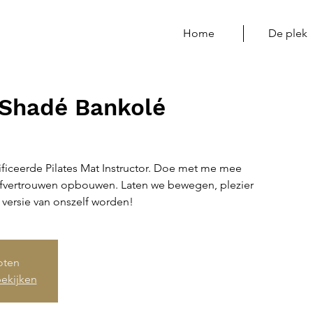
Home
De plek
 Shadé Bankolé
ificeerde Pilates Mat Instructor. Doe met me mee
lfvertrouwen opbouwen. Laten we bewegen, plezier
versie van onszelf worden!
loten
ekijken