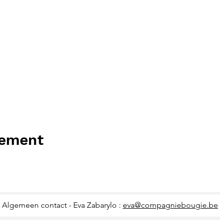
nement
Algemeen contact - Eva Zabarylo :
eva@compagniebougie.be