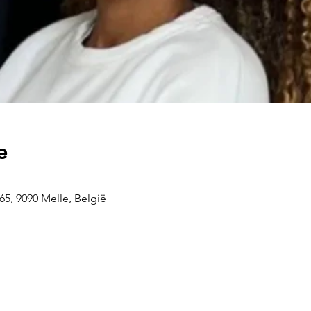
e
5, 9090 Melle, België