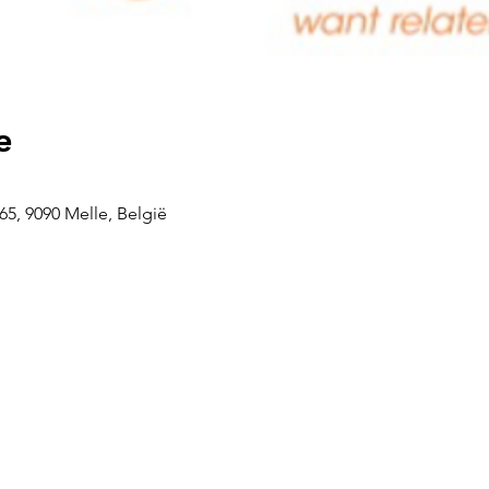
e
5, 9090 Melle, België