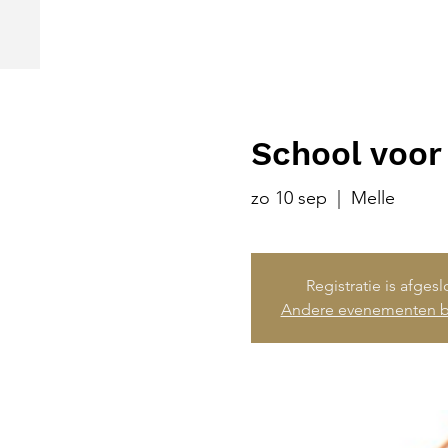
School voor
zo 10 sep
  |  
Melle
Registratie is afges
Andere evenementen b