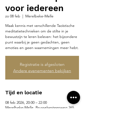
voor iedereen
zo 08 feb
  |  
Merelbeke-Melle
Maak kennis met verschillende Taoïstische
meditatietechnieken om de stilte in je
bewustzijn te leren beleven: het bijzondere
punt waarbij je geen gedachten, geen
emoties en geen waarnemingen meer hebt.
Registratie is afgesloten
Andere evenementen bekijken
Tijd en locatie
08 feb 2026, 20:00 – 22:00
Merelbeke-Melle, Brusselsesteenweg 265,
9090 Merelbeke-Melle, België