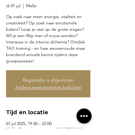
di 01 jul
  |  
Melle
Op zoek naar meer energie, vitaliteit en
creativiteit? Op zoek naar emotionele
balans? Loop je vast op de grote vragen?
Wil je een Wijs man of vrouw worden?
Interesse in de interne alchemie? Ontdek
TAO training - en haar eeuwenoude maar
brandend actuele kennis tijdens deze
groepssessies!
Registratie is afgesloten
Andere evenementen bekijken
Tijd en locatie
01 jul 2025, 19:30 – 22:00
Melle, Brusselsesteenweg 265, 9090 Melle,