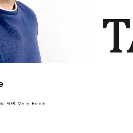
e
5, 9090 Melle, België