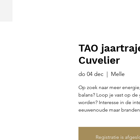
TAO jaartra
Cuvelier
do 04 dec
  |  
Melle
Op zoek naar meer energie, v
balans? Loop je vast op de 
worden? Interesse in de int
eeuwenoude maar brandend 
Registratie is afges