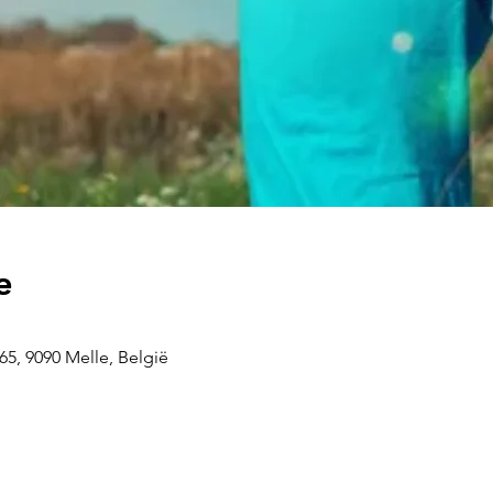
e
5, 9090 Melle, België