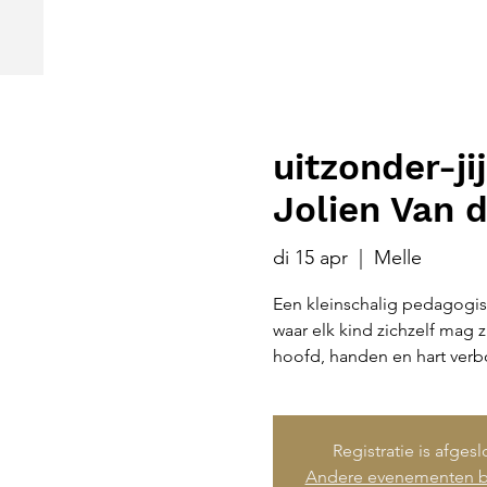
uitzonder-j
Jolien Van 
di 15 apr
  |  
Melle
Een kleinschalig pedagogi
waar elk kind zichzelf mag z
hoofd, handen en hart ver
Registratie is afges
Andere evenementen b