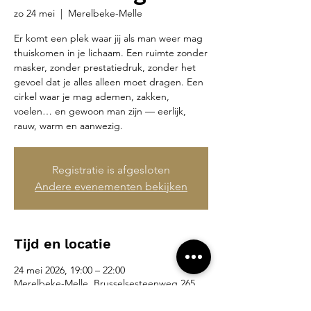
zo 24 mei
  |  
Merelbeke-Melle
Er komt een plek waar jij als man weer mag
thuiskomen in je lichaam. Een ruimte zonder
masker, zonder prestatiedruk, zonder het
gevoel dat je alles alleen moet dragen. Een
cirkel waar je mag ademen, zakken,
voelen… en gewoon man zijn — eerlijk,
rauw, warm en aanwezig.
Registratie is afgesloten
Andere evenementen bekijken
Tijd en locatie
24 mei 2026, 19:00 – 22:00
Merelbeke-Melle, Brusselsesteenweg 265,
9090 Merelbeke-Melle, België