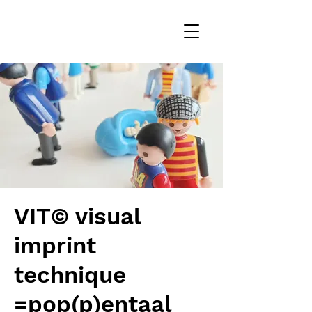
VIT© visual
imprint
technique
=pop(p)entaal