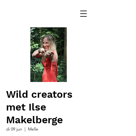
Wild creators
met Ilse
Makelberge
di 09 jun
  |  
Melle