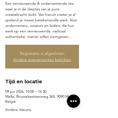
Een vernieuwende & ondernemende reis
waar je in de dieptes van je pure
creatiekracht duikt. Van hieruit creëer je al
spelend je meest betekenisvolle werk. Voor
ondernemers, creators en leiders die hun
werk op een vernieuwende -radicaal
authentieke- manier willen vormgeven...
Registratie is afgesloten
Andere evenementen bekijken
Tijd en locatie
09 jun 2026, 10:00 – 16:30
Melle, Brusselsesteenweg 265, 9090 Melle,
België
Andere datums
do 24 sep, 10:00