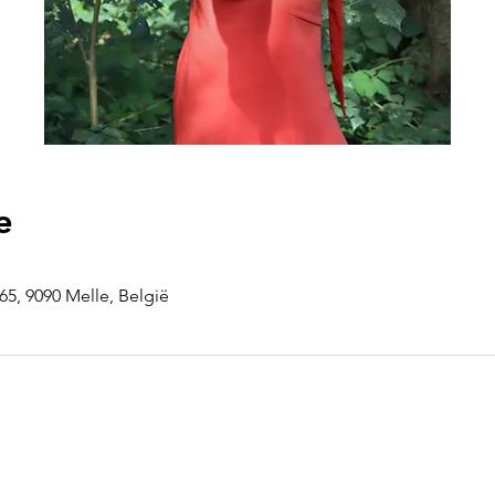
e
5, 9090 Melle, België