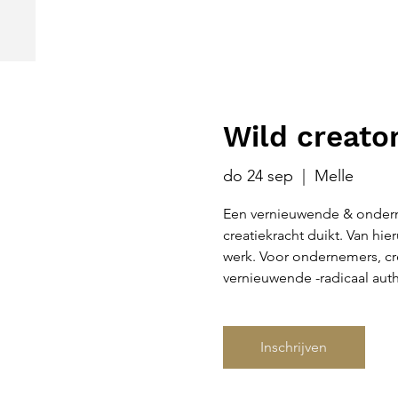
Wild creato
do 24 sep
  |  
Melle
Een vernieuwende & onderne
creatiekracht duikt. Van hie
werk. Voor ondernemers, cr
vernieuwende -radicaal auth
Inschrijven