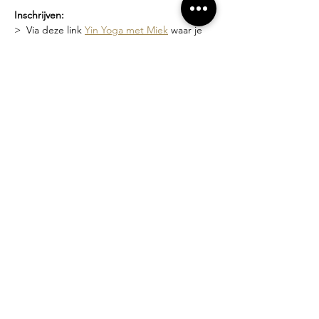
Inschrijven:
>  Via deze link 
Yin Yoga met Miek
 waar je 
de geplande data kan zien en je kan 
inschrijven
>  Of via een bericht naar 
miek@compagniebougie.be
 of 0478 54 23 70
Lesgever?
Miek Tanghe, bezield met yoga bezig sinds 
2007.  Ze heeft een unieke stijl van lesgeven 
waarin het creëren van een veilige ruimte 
en zachtheid vooropstaat. Je wordt 
uitgenodigd om binnen de grenzen van 
jouw mogelijkheden te werken.
Losse lessen of beurtenkaart?
>  Proefles: 10 euro
>  Losse les: 15 euro
>  5-beurten kaart (3 maanden geldig): 70 
euro
>  10-beurten kaart (6 maanden geldig): 