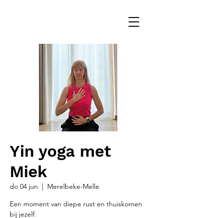
Yin yoga met
Miek
do 04 jun
  |  
Merelbeke-Melle
Een moment van diepe rust en thuiskomen
bij jezelf.