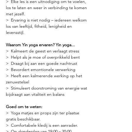
>  Elke les is een uitnodiging om te voelen, 
los te laten en weer in verbinding te komen 
met jezelf.
>  Ervaring is niet nodig – iedereen welkom 
los van leeftijd, fitheid, lenigheid en 
levensstijl.
Waarom Yin yoga ervaren? Yin yoga...
>  Kalmeert de geest en verlaagt stress
>  Helpt als je moe of overprikkeld bent
>  Draagt bij aan een goede nachtrust
>  Bevordert emontionele verwerking
>  Heeft een kalmerende werking op het 
zenuwstelsel
>  Stimuleert doorstroming van energie wat 
bijdraagt aan vitaliteit en balans
Goed om te weten:
>  Yoga matjes en props zijn ter plaatse 
gratis beschikbaar.
>  Comfortabele kledij is een aanrader.
>  Op donderdag van 19:00 – 20:00