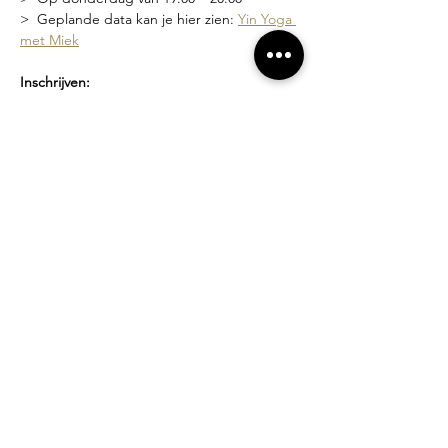
>  Geplande data kan je hier zien: 
Yin Yoga 
met Miek
Inschrijven:
>  Via deze link 
Yin Yoga met Miek
 waar je 
de geplande data kan zien en je kan 
inschrijven
>  Of via een bericht naar 
miek@compagniebougie.be
 of 0478 54 23 70
Lesgever?
Miek Tanghe, bezield met yoga bezig sinds 
2007.  Ze heeft een unieke stijl van lesgeven 
waarin het creëren van een veilige ruimte 
en zachtheid vooropstaat. Je wordt 
uitgenodigd om binnen de grenzen van 
jouw mogelijkheden te werken.
Losse lessen of beurtenkaart?
>  Proefles: 10 euro
>  Losse les: 15 euro