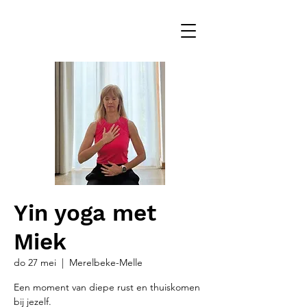
Yin yoga met
Miek
do 27 mei
  |  
Merelbeke-Melle
Een moment van diepe rust en thuiskomen
bij jezelf.