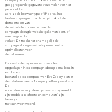
Compagnie Bougie VOF kan anonieme of
geaggregeerde gegevens verzamelen van niet-
persoonlijke
aard, zoals browser type of IP-adres, het
besturingsprogramma dat u gebruikt of de
domeinnaam van
de website langs waar u naar de
compagniebougie-website gekomen bent, of
waarlangs u die
verlaat. Dit maakt het ons mogelijk de
compagniebougie-website permanent te
optimaliseren voor
de gebruikers.
De verstrekte gegevens worden alleen
opgeslagen in de compagniebougie-mailbox, in
een Excel-
bestand op de computer van Eva Zabarylo en in
de database van de CompagnieBougie-website.
De
apparaten waarop deze gegevens toegankelijk
zijn (mobiele telefoons en computers) zijn
beveiligd
met een wachtwoord.