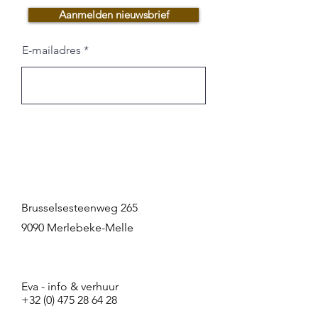
Aanmelden nieuwsbrief
Ruimte huren? Een ceremonie
E-mailadres
plannen? Vragen over ons aanbod?
Samenwerken?
Brusselsesteenweg 265
9090 Merlebeke-Melle
Eva - info & verhuur
+32 (0) 475 28 64 28