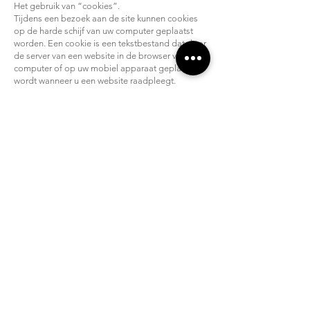
Het gebruik van “cookies”.
Tijdens een bezoek aan de site kunnen cookies
op de harde schijf van uw computer geplaatst
worden. Een cookie is een tekstbestand dat door
de server van een website in de browser van uw
computer of op uw mobiel apparaat geplaatst
wordt wanneer u een website raadpleegt.
Cookies
kunnen niet worden gebruikt om personen te
identificeren, een cookie kan slechts een machine
identificeren.
‘First party cookies’ zijn technische cookies die
gebruikt worden door de bezochte site zelf en
die tot
doel hebben de site optimaal te laten
functioneren. Voorbeeld: instellingen die de
gebruiker bij de
vorige bezoeken aan de site heeft gedaan, of
nog: een vooraf ingevuld formulier met data dat
de
gebruiker tijdens vorige bezoeken heeft gedaan.
‘Third Party cookies’ zijn cookies die niet
afkomstig zijn van de website zelf, maar wel van