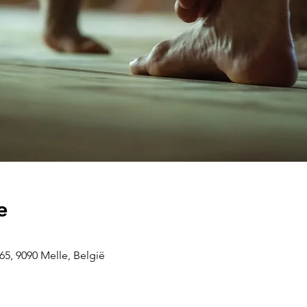
e
5, 9090 Melle, België