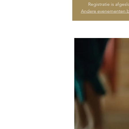
Registratie is afges
Andere evenementen b