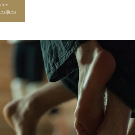
loten
ekijken