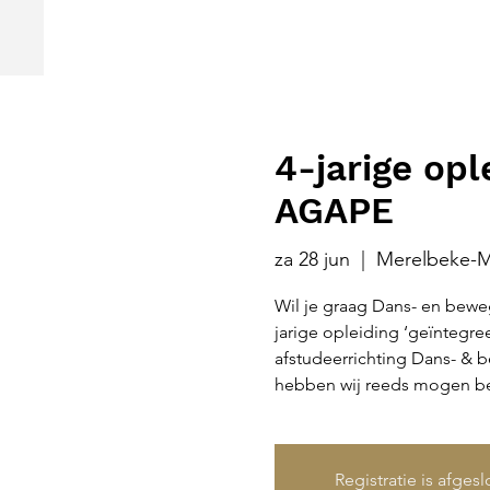
4-jarige op
AGAPE
za 28 jun
  |  
Merelbeke-M
Wil je graag Dans- en beweg
jarige opleiding ‘geïntegre
afstudeerrichting Dans- & 
hebben wij reeds mogen be
Registratie is afges