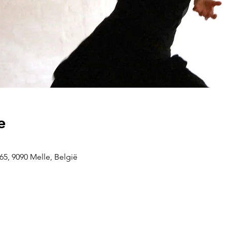
e
5, 9090 Melle, België