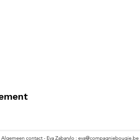
nement
Algemeen contact - Eva Zabarylo :
eva@compagniebougie.be