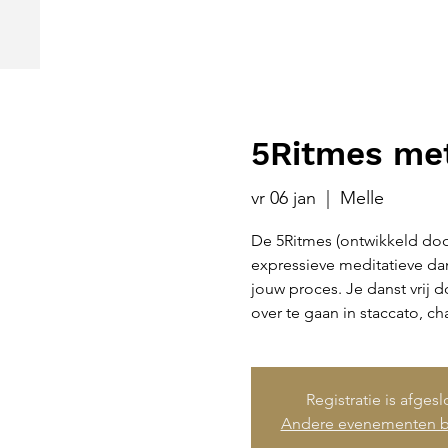
5Ritmes met
vr 06 jan
  |  
Melle
De 5Ritmes (ontwikkeld doo
expressieve meditatieve dan
jouw proces. Je danst vrij
over te gaan in staccato, cha
Registratie is afges
Andere evenementen b