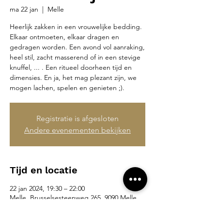
ma 22 jan
  |  
Melle
Heerlijk zakken in een vrouwelijke bedding.
Elkaar ontmoeten, elkaar dragen en
gedragen worden. Een avond vol aanraking,
heel stil, zacht masserend of in een stevige
knuffel, ... . Een ritueel doorheen tijd en
dimensies. En ja, het mag plezant zijn, we
mogen lachen, spelen en genieten ;).
Registratie is afgesloten
Andere evenementen bekijken
Tijd en locatie
22 jan 2024, 19:30 – 22:00
Melle, Brusselsesteenweg 265, 9090 Melle,
België