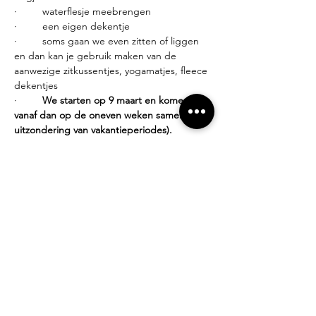
·         waterflesje meebrengen
·         een eigen dekentje
·         soms gaan we even zitten of liggen 
en dan kan je gebruik maken van de 
aanwezige zitkussentjes, yogamatjes, fleece 
dekentjes
·         
We starten op 9 maart en komen 
vanaf dan op de oneven weken samen (met 
uitzondering van vakantieperiodes).
Inschrijven:
·         via een bericht aan 
veerleg@compagniebougie.be
 (Inschrijven 
via mail is fijn, niet noodzakelijk)
·         Op mijn website kan je de 
verlofregeling terugvinden: 
www.veerle.love
Lesgever?
Veerle Giltjes, bezielde lichaamswerker die 