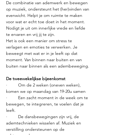
De combinatie van ademwerk en bewegen 
op muziek, ondersteunt het (her)vinden van 
evenwicht. Helpt je om ruimte te maken 
voor wat er echt toe doet in het moment. 
Nodigt je uit om innerlijke vrede en liefde 
te ervaren en vrij jij te zijn.
Het is ook een manier om stress te 
verlagen en emoties te verwerken. Je 
beweegt met wat er in je leeft op dat 
moment. Van binnen naar buiten en van 
buiten naar binnen als een adembeweging.
De tweewekelijkse bijeenkomst
·         Om de 2 weken (oneven weken), 
komen we op maandag van 19-20u samen
·         Een zacht moment in de week om te 
bewegen, te integreren, te voelen dat je 
leeft.
·         De dansbewegingen zijn vrij, de 
ademtechnieken wisselen af. Muziek en 
verstilling ondersteunen op de 