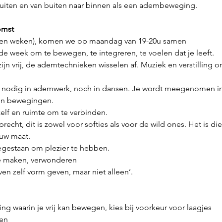
uiten en van buiten naar binnen als een adembeweging.
omst
neven weken), komen we op maandag van 19-20u samen
n de week om te bewegen, te integreren, te voelen dat je leeft.
zijn vrij, de ademtechnieken wisselen af. Muziek en verstilling
ring nodig in ademwerk, noch in dansen. Je wordt meegenomen i
 en bewegingen.
jezelf en ruimte om te verbinden.
 oprecht, dit is zowel voor softies als voor de wild ones. Het is d
ouw maat.
k toegestaan om plezier te hebben.
mte maken, verwonderen
ven zelf vorm geven, maar niet alleen’.
eding waarin je vrij kan bewegen, kies bij voorkeur voor laagjes
gen