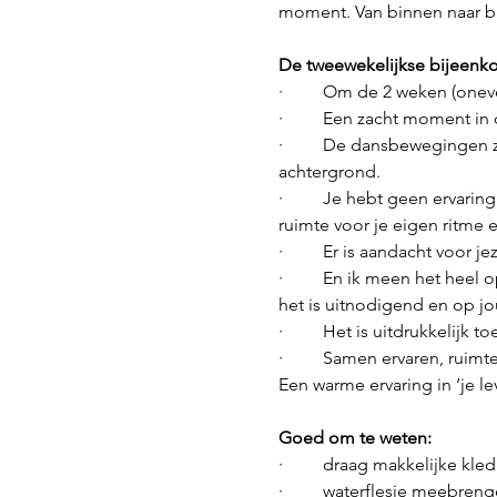
moment. Van binnen naar b
De tweewekelijkse bijeenk
·         Om de 2 weken (o
·         Een zacht moment i
·         De dansbewegingen 
achtergrond.
·         Je hebt geen erva
ruimte voor je eigen ritme
·         Er is aandacht voor 
·         En ik meen het heel
het is uitnodigend en op j
·         Het is uitdrukkelij
·         Samen ervaren, rui
Een warme ervaring in ‘je le
Goed om te weten:
·         draag makkelijke kl
·         waterflesje meebren