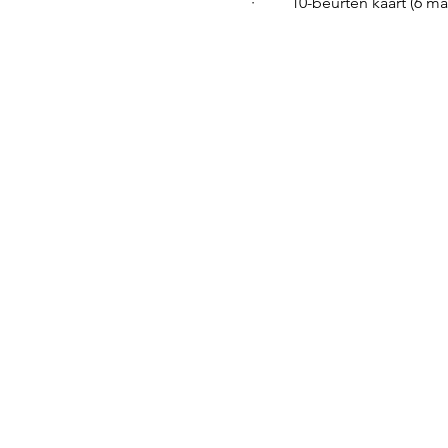
·         10-beurten kaart (6