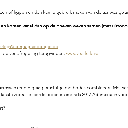
zitten of liggen en dan kan je gebruik maken van de aanwezige z
t en komen vanaf dan op de oneven weken samen (met uitzonder
erleg@compagniebougie.be
 je de verlofregeling terugvinden: 
www.veerle.love
ichaamswerker die graag prachtige methodes combineert. Met ve
danste zodra ze leerde lopen en is sinds 2017 Ademcoach voor 
rt?