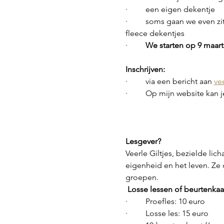
·         een eigen dekentje
·         soms gaan we even 
fleece dekentjes
·         
We starten op 9 maar
Inschrijven:
·         via een bericht aan 
ve
·         Op mijn website kan
Lesgever?
Veerle Giltjes, bezielde l
eigenheid en het leven. Ze 
groepen.
Losse lessen of beurtenkaa
·         Proefles: 10 euro
·         Losse les: 15 euro