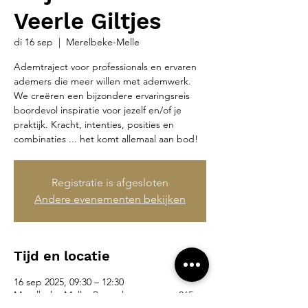
Veerle Giltjes
di 16 sep
  |  
Merelbeke-Melle
Ademtraject voor professionals en ervaren
ademers die meer willen met ademwerk.
We creëren een bijzondere ervaringsreis
boordevol inspiratie voor jezelf en/of je
praktijk. Kracht, intenties, posities en
combinaties ... het komt allemaal aan bod!
Registratie is afgesloten
Andere evenementen bekijken
Tijd en locatie
16 sep 2025, 09:30 – 12:30
Merelbeke-Melle, Brusselsesteenweg 265,