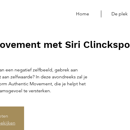
Home
De plek
ovement met Siri Clincksp
an een negatief zelfbeeld, gebrek aan
t aan zelfwaarde? In deze avondreeks zal je
rm Authentic Movement, die je helpt het
amsgevoel te versterken.
loten
ekijken