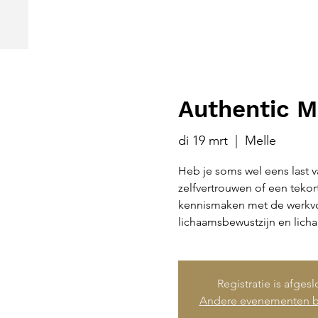
Authentic M
di 19 mrt
  |  
Melle
Heb je soms wel eens last v
zelfvertrouwen of een tekor
kennismaken met de werkvo
lichaamsbewustzijn en licha
Registratie is afges
Andere evenementen b