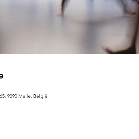
e
5, 9090 Melle, België