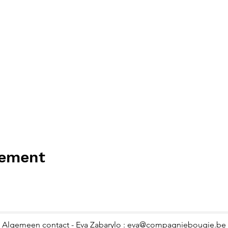
nement
Algemeen contact - Eva Zabarylo :
eva@compagniebougie.be