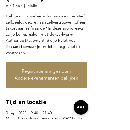
di 01 apr
  |  
Melle
Heb je soms wel eens last van een negatief
zelfbeeld, gebrek aan zelfvertrouwen of een
tekort aan zelfwaarde? In deze avondreeks
zal je kennismaken met de werkvorm
Authentic Movement, die je helpt het
lichaamsbewustzijn en lichaamsgevoel te
versterken.
Registratie is afgesloten
Andere evenementen bekijken
Tijd en locatie
01 apr 2025, 19:40 – 21:40
Melle, Brusselsesteenweg 265, 9090 Melle,
België