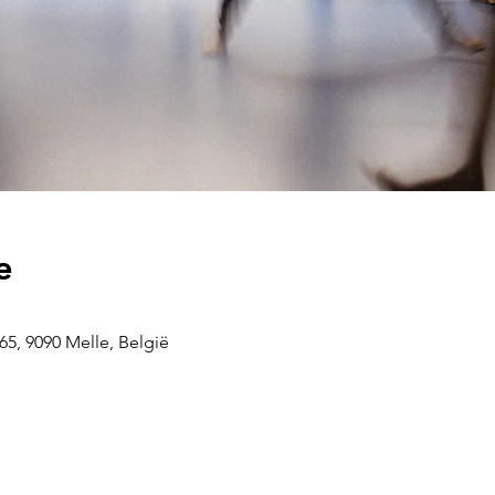
e
5, 9090 Melle, België