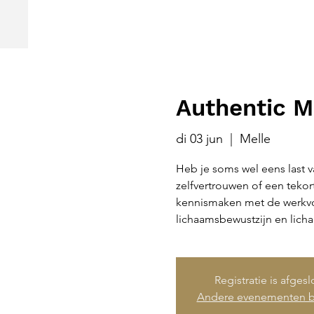
Authentic M
di 03 jun
  |  
Melle
Heb je soms wel eens last v
zelfvertrouwen of een tekor
kennismaken met de werkvo
lichaamsbewustzijn en licha
Registratie is afges
Andere evenementen b