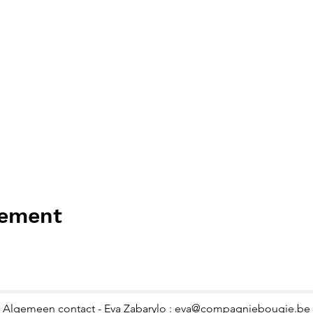
nement
Algemeen contact - Eva Zabarylo :
eva@compagniebougie.be