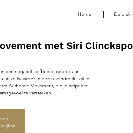
Home
De plek
ovement met Siri Clincksp
an een negatief zelfbeeld, gebrek aan
t aan zelfwaarde? In deze avondreeks zal je
rm Authentic Movement, die je helpt het
amsgevoel te versterken.
loten
ekijken