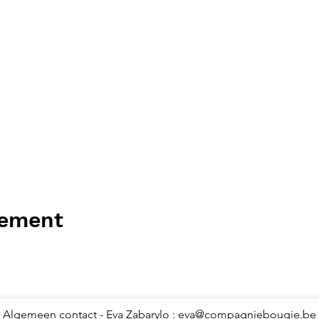
nement
Algemeen contact - Eva Zabarylo :
eva@compagniebougie.be