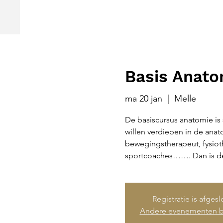
Basis Anat
ma 20 jan
  |  
Melle
De basiscursus anatomie is 
willen verdiepen in de anat
bewegingstherapeut, fysioth
sportcoaches……. Dan is dez
Registratie is afges
Andere evenementen b