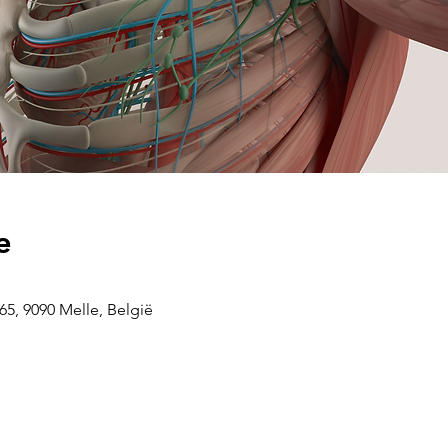
e
5, 9090 Melle, België