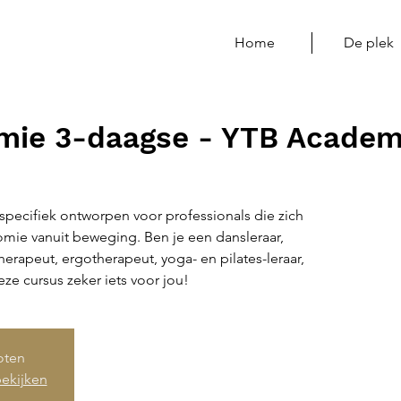
Home
De plek
omie 3-daagse - YTB Acade
specifiek ontworpen voor professionals die zich
omie vanuit beweging. Ben je een dansleraar,
erapeut, ergotherapeut, yoga- en pilates-leraar,
e cursus zeker iets voor jou!
loten
ekijken