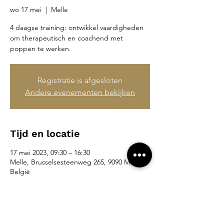
wo 17 mei
  |  
Melle
4 daagse training: ontwikkel vaardigheden
om therapeutisch en coachend met
poppen te werken.
Registratie is afgesloten
Andere evenementen bekijken
Tijd en locatie
17 mei 2023, 09:30 – 16:30
Melle, Brusselsesteenweg 265, 9090 Melle,
België