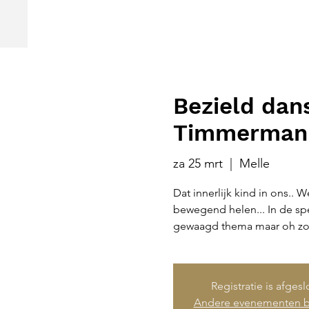
Bezield dans
Timmerman
za 25 mrt
  |  
Melle
Dat innerlijk kind in ons..
bewegend helen... In de spe
gewaagd thema maar oh zo'
Registratie is afges
Andere evenementen b