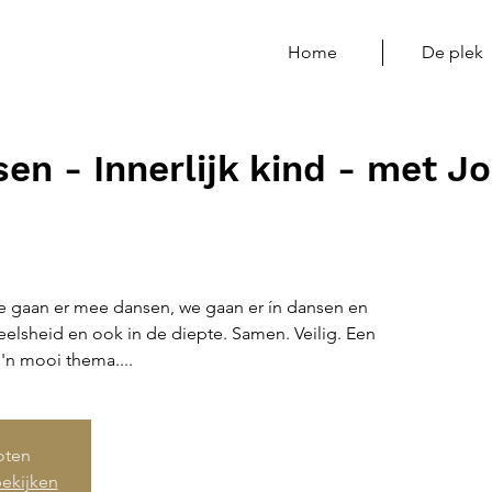
Home
De plek
en - Innerlijk kind - met J
 We gaan er mee dansen, we gaan er ín dansen en
elsheid en ook in de diepte. Samen. Veilig. Een
n mooi thema....
loten
ekijken