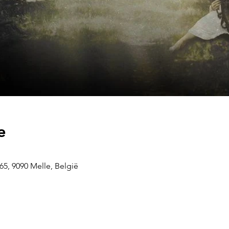
e
5, 9090 Melle, België