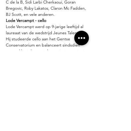
C de la B, Sidi Larbi Cherkaoui, Goran 
Bregovic, Roby Lakatos, Claron Mc Fadden, 
BJ Scott, en vele anderen.
Lode Vercampt - cello
Lode Vercampt werd op 9-jarige leeftijd al 
laureaat van de wedstrijd Jeunes Talents. 
Hij studeerde cello aan het Gentse 
Conservatorium en balanceert sindsdien 
tussen klassieke muziek en vrije improvisatie 
met verschillende formaties in binnen- en 
buitenland. Vercampt werkte reeds als 
veelgevraagd freelancer voor Il Novecento, 
de Vlaamse Opera, I Fiamminghi en Prima 
la Musica en deelde het podium met Gorki, 
Jo Lemaire, Johan Verminnen, Dirk 
Blanchard, Kris Defoort en Wim Mertens.
meer info 
kijk / luister hier
welkom vanaf 19h30 
concert start om 20h.
20 € - plaatsen zijn beperkt dus reserveer 