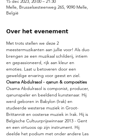
15 dec 2023, 20:00 – 21:30
Melle, Brusselsesteenweg 265, 9090 Melle,
België
Over het evenement
Met trots stellen we deze 2 
meestermuzikanten aan jullie voor! Als duo 
brengen ze een muzikaal schilderij, intiem 
en gepassioneerd, rijk aan kleur en 
emoties. Laat u betoveren door een 
geweldige ervaring voor geest en ziel. 
Osama Abdulrasol - qanun & composities
Osama Abdulrasol is componist, producer, 
qanunspeler en beeldend kunstenaar. Hij 
werd geboren in Babylon (Irak) en 
studeerde westerse muziek in Groot-
Brittannië en oosterse muziek in Irak. Hij is 
Belgische Cultuurprijswinnaar 2013 - Gent 
en een virtuoos op zijn instrument. Hij 
deelde het podium met onder andere Les 