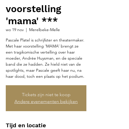
voorstelling
'mama' ***
wo 19 nov
  |  
Merelbeke-Melle
Pascale Platel is schrijfster en theatermaker.
Met haar voorstelling ‘MAMA’ brengt ze
een tragikomische vertelling over haar
moeder, Andrée Huysman, en de speciale
band die ze hadden. Ze hield niet van de
spotlights, maar Pascale geeft haar nu, na
haar dood, toch een plaats op het podium.
Tickets zijn niet te koop
Andere evenementen bekijken
Tijd en locatie