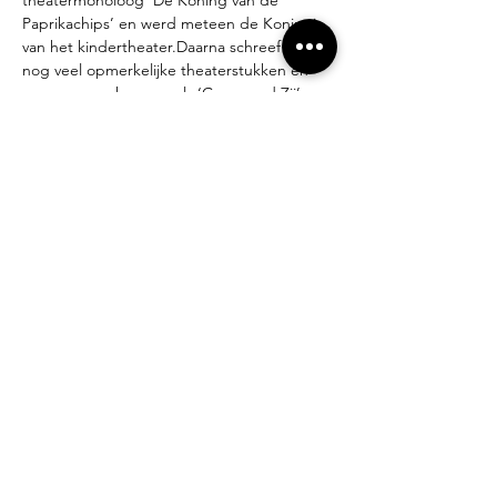
Paprikachips’ en werd meteen de Koningin 
van het kindertheater.Daarna schreef ze 
nog veel opmerkelijke theaterstukken en 
one-woman shows, zoals ‘Gezegend Zij’, 
‘Ola Pola Potloodgat’, ‘Petites Pensées de 
Pascale’, enz… Ze groeide uit tot een vaste 
waarde die op een eigengereide wijze 
theater voor jong èn oud brengt.
Op scène voelt ze zich als een vis in het 
water, maar ook op tv kwam ze geregeld 
eens piepen. De Laatste Show, 1000 
Zonnen en Garnalen, als actrice in de serie 
‘Jes’.Een aantal van haar stukken werd 
vertaald in het Frans, Engels en 
Duits.Samen met tekenaar Steve Michiels 
schreef ze ‘Baby Pop en Billie Boef’, een 
boek uitgegeven bij Lannoo.
Doorheen haar creaties loopt één rode 
draad: deze van het genot om te vertellen.