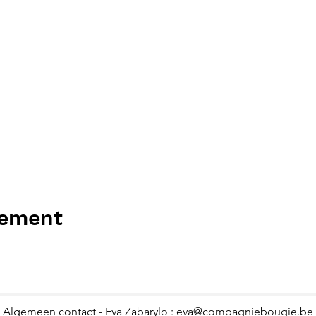
nement
Algemeen contact - Eva Zabarylo :
eva@compagniebougie.be