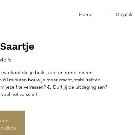
Home
De plek
Saartje
Melle
 workout die je buik-, rug- en rompspieren
In 60 minuten bouw je meer kracht, stabiliteit én
m jezelf te verrassen? 💪 Durf jij de uitdaging aan?
n voel het verschil!
loten
ekijken