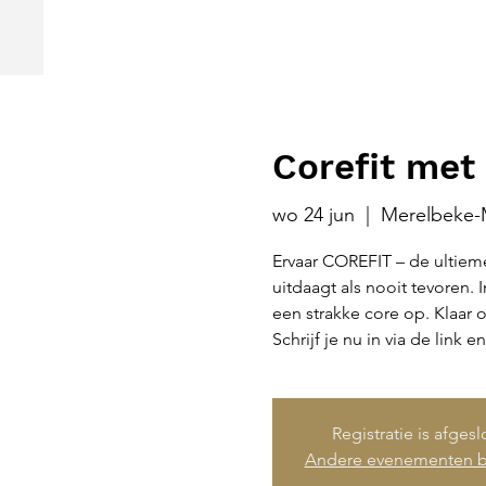
Corefit met 
wo 24 jun
  |  
Merelbeke-
Ervaar COREFIT – de ultieme
uitdaagt als nooit tevoren. 
een strakke core op. Klaar o
Schrijf je nu in via de link e
Registratie is afges
Andere evenementen b