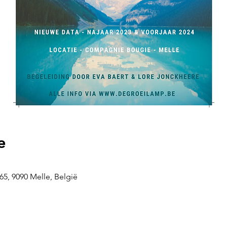
e
5, 9090 Melle, België