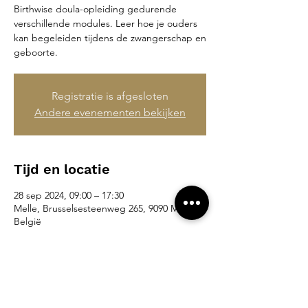
Birthwise doula-opleiding gedurende
verschillende modules. Leer hoe je ouders
kan begeleiden tijdens de zwangerschap en
geboorte.
Registratie is afgesloten
Andere evenementen bekijken
Tijd en locatie
28 sep 2024, 09:00 – 17:30
Melle, Brusselsesteenweg 265, 9090 Melle,
België
Deel dit evenement