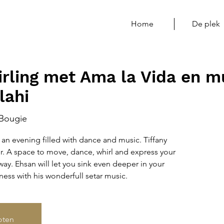
Home
De plek
irling met Ama la Vida en m
lahi
Bougie
 an evening filled with dance and music. Tiffany
or. A space to move, dance, whirl and express your
ay. Ehsan will let you sink even deeper in your
lness with his wonderfull setar music.
loten