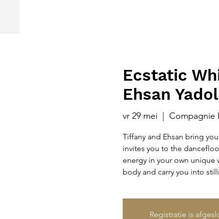
Ecstatic Wh
Ehsan Yadol
vr 29 mei
  |  
Compagnie 
Tiffany and Ehsan bring you
invites you to the danceflo
energy in your own unique w
body and carry you into stil
Registratie is afges