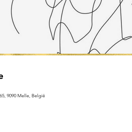
e
5, 9090 Melle, België