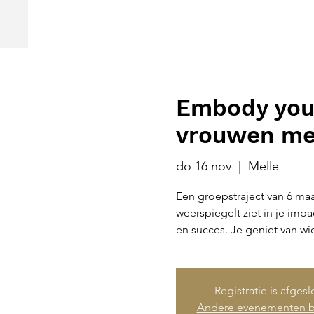
Embody your
vrouwen met
do 16 nov
  |  
Melle
Een groepstraject van 6 maan
weerspiegelt ziet in je impa
en succes. Je geniet van wie
Registratie is afges
Andere evenementen b