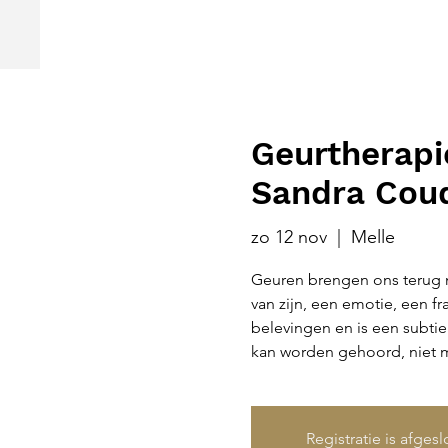
Geurtherapi
Sandra Coud
zo 12 nov
  |  
Melle
Geuren brengen ons terug n
van zijn, een emotie, een fr
belevingen en is een subtiel
Registratie is afges