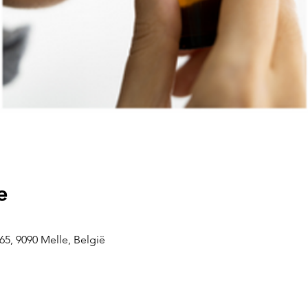
e
5, 9090 Melle, België