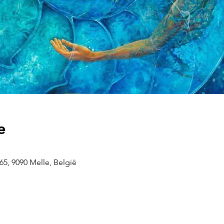
e
5, 9090 Melle, België