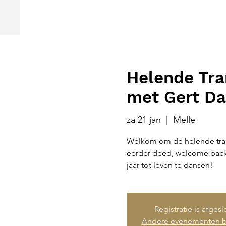
Helende Tra
met Gert Da
za 21 jan
  |  
Melle
Welkom om de helende trance
eerder deed, welcome back!
jaar tot leven te dansen!
Registratie is afges
Andere evenementen b