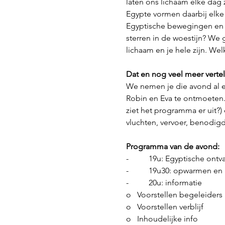
laten ons lichaam elke dag 
Egypte vormen daarbij elke
Egyptische bewegingen en 
sterren in de woestijn? We
lichaam en je hele zijn. We
Dat en nog veel meer verte
We nemen je die avond al ev
Robin en Eva te ontmoeten. J
ziet het programma er uit?) 
vluchten, vervoer, benodig
Programma van de avond:
-          19u: Egyptische on
-          19u30: opwarmen en
-          20u: informatie
o   Voorstellen begeleiders
o   Voorstellen verblijf
o   Inhoudelijke info