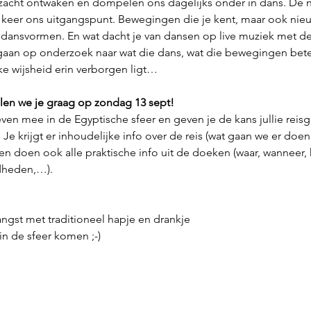
zacht ontwaken en dompelen ons dagelijks onder in dans. De na
 keer ons uitgangspunt. Bewegingen die je kent, maar ook nieu
dansvormen. En wat dacht je van dansen op live muziek met d
 gaan op onderzoek naar wat die dans, wat die bewegingen bet
lke wijsheid erin verborgen ligt…
llen we je graag op zondag 13 sept!
en mee in de Egyptische sfeer en geven je de kans jullie reis
e krijgt er inhoudelijke info over de reis (wat gaan we er doen,
en doen ook alle praktische info uit de doeken (waar, wanneer, 
dheden,…).
tvangst met traditioneel hapje en drankje
 in de sfeer komen ;-)