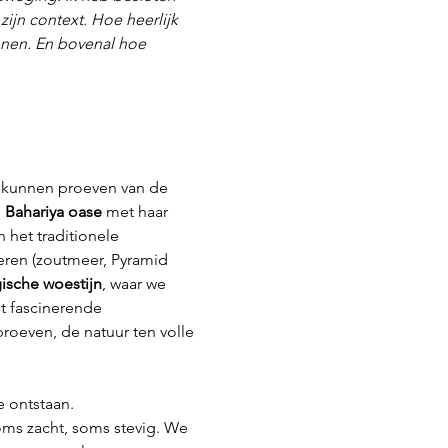
ijn context. Hoe heerlijk 
nnen. En bovenal hoe 
s kunnen proeven van de 
 
Bahariya oase
 met haar 
n het traditionele 
ren (zoutmeer, Pyramid 
ische woestijn
, waar we 
 fascinerende 
roeven, de natuur ten volle 
e ontstaan.
ms zacht, soms stevig. We 