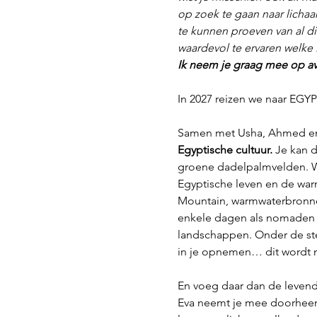
op zoek te gaan naar lichaa
te kunnen proeven van al di
waardevol te ervaren welke i
Ik neem je graag mee op av
In 2027 reizen we naar EGY
Samen met Usha, Ahmed en h
Egyptische cultuur.
 Je kan 
groene dadelpalmvelden. We
Egyptische leven en de war
Mountain, warmwaterbronnen
enkele dagen als nomaden 
landschappen. Onder de ster
in je opnemen… dit wordt n
En voeg daar dan de levend
Eva neemt je mee doorheen 