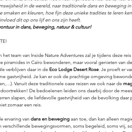
mswijsheid in de wereld, naar traditionele dans en beweging in z
e smaken en kleuren, hoe fijn deze unieke tradities te leren ke
nvloed dit op ons lijf en ons zijn heeft.
ontuur in dans, beweging, natuur & cultuur!
PTE!
et team van Inside Nature Adventures zal je tijdens deze rei
de piramides in Caïro bewonderen, maar vooral genieten van de
 verblijven daar in de 
Eco Lodge Desert Rose
. Je proeft er va
me gastvrijheid. Je kan er ook de prachtige omgeving bewonde
,…). Vanuit deze traditionele oase reizen we ook naar de 
mag
doortrekken! De bedoeïenen leiden ons daarbij door de meest
ren slapen, de liefdevolle gastvrijheid van de bevolking daar p
iet zomaar een reis.
e ervaring van 
dans en beweging 
aan toe, dan kan alleen magi
verschillende bewegingsvormen, soms begeleid, soms vrij, so