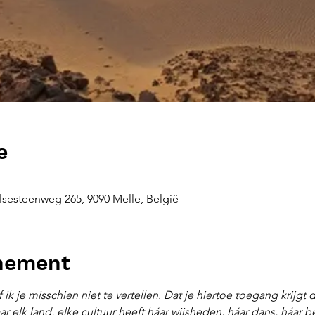
e
sesteenweg 265, 9090 Melle, België
enement
f ik je misschien niet te vertellen. Dat je hiertoe toegang krijg
ar elk land, elke cultuur heeft háar wijsheden, háar dans, háar 