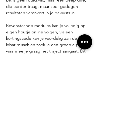
Dit is geen quick-fix, maar een deep dive, 
die eerder traag, maar zeer gedegen 
resultaten verankert in je bewustzijn.
Bovenstaande modules kan je volledig op 
eigen houtje online volgen, via een 
kortingscode kan je voordelig aan de slag. 
Maar misschien zoek je een groepje peers 
waarmee je graag het traject aangaat. Dit 
bied ik aan. We komen op regelmatige 
tijdstippen samen om de meditaties, chi-
kungs en andere oefeningen uit te voeren, 
uit te wisselen hoe de training loopt en 
vragen te beantwoorden. Via deze manier 
van trainen komt het materiaal nog sneller 
tot leven, leer je veel van elkaar en kan je 
makkelijk motivatie vinden om verder te 
trainen.
Lees meer op mijn profielpagina
Heb je interesse, kom gerust eens luisteren 