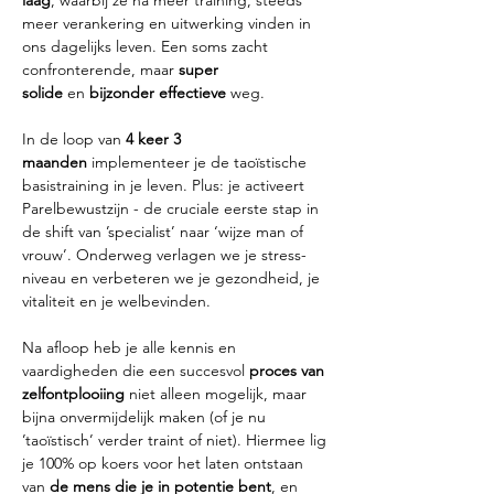
laag
, waarbij ze na meer training, steeds 
meer verankering en uitwerking vinden in 
ons dagelijks leven. Een soms zacht 
confronterende, maar 
super 
solide
 en
 bijzonder effectieve 
weg.
In de loop van 
4 keer 3 
maanden
 implementeer je de taoïstische 
basistraining in je leven. Plus: je activeert 
Parelbewustzijn - de cruciale eerste stap in 
de shift van ’specialist’ naar ‘wijze man of 
vrouw’. Onderweg verlagen we je stress-
niveau en verbeteren we je gezondheid, je 
vitaliteit en je welbevinden.
​Na afloop heb je alle kennis en 
vaardigheden die een succesvol 
proces van 
zelfontplooiing
 niet alleen mogelijk, maar 
bijna onvermijdelijk maken (of je nu 
’taoïstisch’ verder traint of niet). Hiermee lig 
je 100% op koers voor het laten ontstaan 
van 
de mens die je in potentie bent
, en 