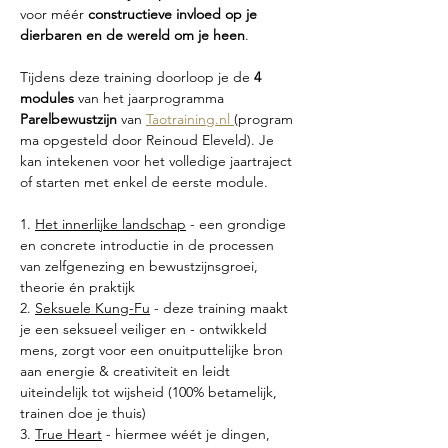
voor méér 
constructieve invloed op je 
dierbaren en de wereld om je heen
.
​Tijdens deze training doorloop je de 
4 
modules
 van het jaarprogramma 
Parelbewustzijn
 van 
Taotraining.nl
(program
ma opgesteld door Reinoud Eleveld). Je 
kan intekenen voor het volledige jaartraject 
of starten met enkel de eerste module.
1. 
Het innerlijke landschap
 - een grondige 
en concrete introductie in de processen 
van zelfgenezing en bewustzijnsgroei, 
theorie én praktijk
2. 
Seksuele Kung-Fu
 - deze training maakt 
je een seksueel veiliger en - ontwikkeld 
mens, zorgt voor een onuitputtelijke bron 
aan energie & creativiteit en leidt 
uiteindelijk tot wijsheid (100% betamelijk, 
trainen doe je thuis)
3. 
True Heart
 - hiermee wéét je dingen, 