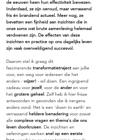
de eeuwen heen hun effectiviteit bewezen. 
Inderdaad, ze zijn oeroud, maar verrassend 
fris én brandend actueel. Meer nog, ze 
bevatten een fijnheid aan inzichten die in 
onze soms wat brute samenleving helemaal 
verdwenen zijn. De effecten van deze 
inzichten en practice op ons dagelijks leven 
zijn vaak overweldigend succesvol.
​​Daarom stel ik graag dit 
fascinerende 
transformatietraject
 aan jullie 
voor, een weg voor iedereen die het 
anders -
 wijzer!
 - wil doen. Een ingrijpend 
cadeau voor
 jezelf
, voor de 
ander
 en voor 
het 
grotere geheel
. Zelf heb ik hier frisse 
antwoorden in gevonden die ik nergens 
anders vond. Het is een 'down to earth' en 
verrassend 
heldere benadering
 voor zowat 
alle 
complexe vragen en thema's die ons 
leven doorkruisen
. De inzichten en 
oefeningen werken 
snel op een eerste 