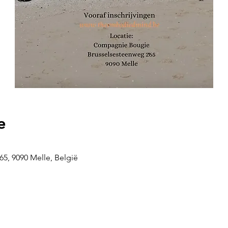
e
5, 9090 Melle, België