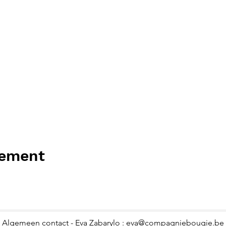
nement
Algemeen contact - Eva Zabarylo :
eva@compagniebougie.be