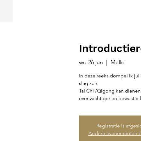
Introductier
wo 26 jun
  |  
Melle
In deze reeks dompel ik julli
slag kan.
Tai Chi /Qigong kan dienen
evenwichtiger en bewuster 
Registratie is afges
Andere evenementen b